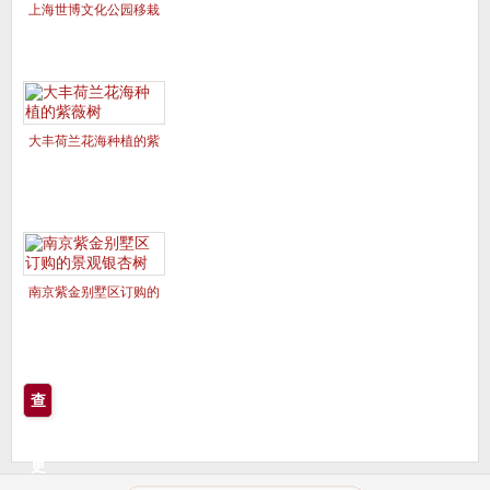
上海世博文化公园移栽
的美国红枫夕阳红、十
月光辉
大丰荷兰花海种植的紫
薇树
南京紫金别墅区订购的
景观银杏树
查
看
更