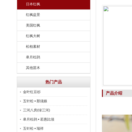
日本红枫
红枫盆景
美国红枫
红枫大树
松柏素材
皋月杜鹃
其他苗木
热门产品
金叶红豆杉
产品介绍
五针松 • 那须娘
三河八房(绿三河)
皋月杜鹃 • 若惠比须
五针松 • 瑞祥