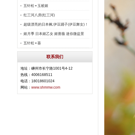
五针松 • 玉桩姬
红三河八房(红三河)
超级漂亮的日本枫:伊豆踊子(伊豆舞女)！
姬月季 日本姬乙女 姬蔷薇 迷你微盆景
五针松 • 葵
联系我们
地址：嵊州市长宁路1001号4-12
热线：4006168511
电话：18018601024
网站：
www.shmmw.com