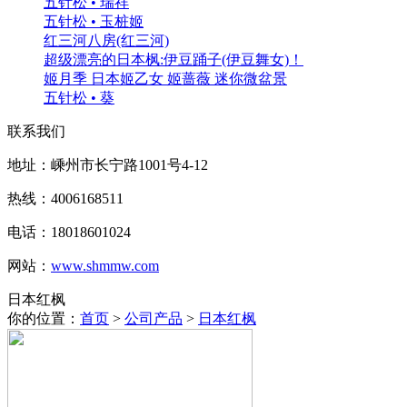
五针松 • 瑞祥
五针松 • 玉桩姬
红三河八房(红三河)
超级漂亮的日本枫:伊豆踊子(伊豆舞女)！
姬月季 日本姬乙女 姬蔷薇 迷你微盆景
五针松 • 葵
联系我们
地址：嵊州市长宁路1001号4-12
热线：4006168511
电话：18018601024
网站：
www.shmmw.com
日本红枫
你的位置：
首页
>
公司产品
>
日本红枫