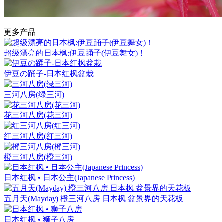
更多产品
超级漂亮的日本枫:伊豆踊子(伊豆舞女)！
伊豆の踊子-日本红枫盆栽
三河八房(绿三河)
花三河八房(花三河)
红三河八房(红三河)
橙三河八房(橙三河)
日本红枫 • 日本公主(Japanese Princess)
五月天(Mayday) 橙三河八房 日本枫 盆景界的天花板
日本红枫 • 狮子八房