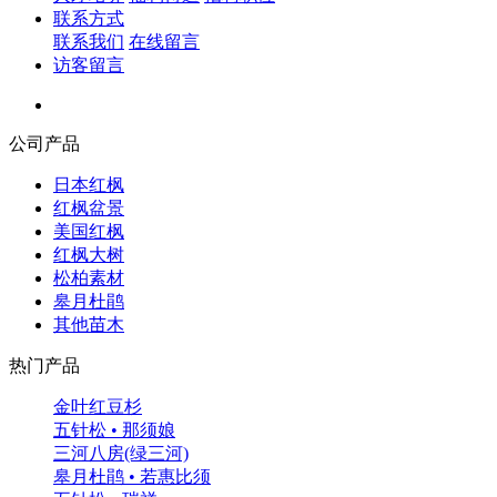
联系方式
联系我们
在线留言
访客留言
公司产品
日本红枫
红枫盆景
美国红枫
红枫大树
松柏素材
皋月杜鹃
其他苗木
热门产品
金叶红豆杉
五针松 • 那须娘
三河八房(绿三河)
皋月杜鹃 • 若惠比须