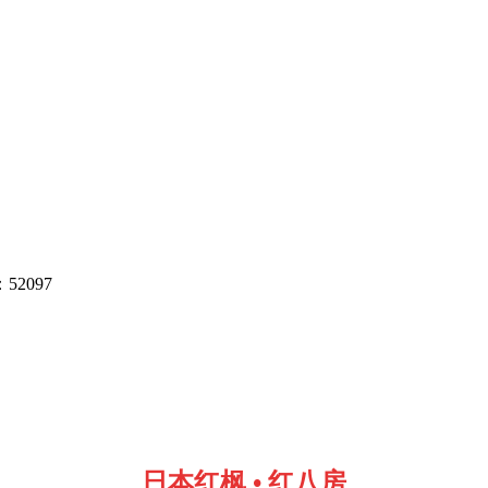
097
日本红枫 • 红八房