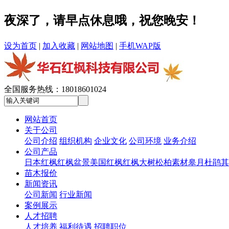
夜深了，请早点休息哦，祝您晚安！
设为首页
|
加入收藏
|
网站地图
|
手机WAP版
全国服务热线：
18018601024
网站首页
关于公司
公司介绍
组织机构
企业文化
公司环境
业务介绍
公司产品
日本红枫
红枫盆景
美国红枫
红枫大树
松柏素材
皋月杜鹃
其
苗木报价
新闻资讯
公司新闻
行业新闻
案例展示
人才招聘
人才培养
福利待遇
招聘职位