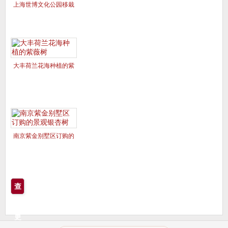
上海世博文化公园移栽
的美国红枫夕阳红、十
月光辉
大丰荷兰花海种植的紫
薇树
南京紫金别墅区订购的
景观银杏树
查
看
更