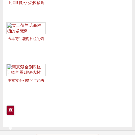
上海世博文化公园移栽
的美国红枫夕阳红、十
月光辉
大丰荷兰花海种植的紫
薇树
南京紫金别墅区订购的
景观银杏树
查
看
更