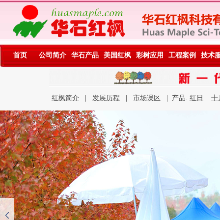
首页
公司简介
华石产品
美国红枫
彩树应用
工程案例
技术
红枫简介
|
发展历程
|
市场误区
| 产品:
红日
十