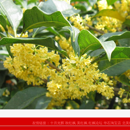
：
友情链接
十月光辉
秋红枫
美红枫
红枫论坛
华石淘宝店
北美