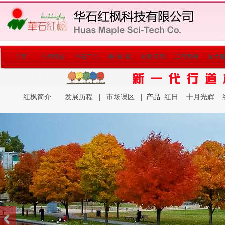
首页
公司简介
华石产品
美国红枫
彩树应用
工程案例
技术
红枫简介
|
发展历程
|
市场误区
| 产品:
红日
十月光辉