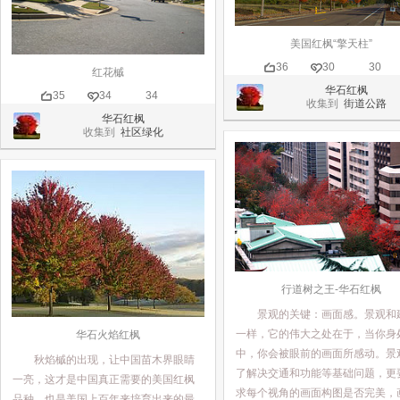
美国红枫“擎天柱”
36
30
30
红花槭
华石红枫
35
34
34
收集到
街道公路
华石红枫
收集到
社区绿化
行道树之王-华石红枫
景观的关键：画面感。景观和
一样，它的伟大之处在于，当你身
华石火焰红枫
中，你会被眼前的画面所感动。景
秋焰槭的出现，让中国苗木界眼睛
了解决交通和功能等基础问题，更
一亮，这才是中国真正需要的美国红枫
求每个视角的画面构图是否完美，
品种，也是美国上百年来培育出来的最