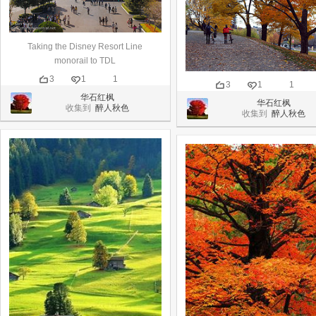
Taking the Disney Resort Line
monorail to TDL
3
1
1
3
1
1
华石红枫
华石红枫
收集到
醉人秋色
收集到
醉人秋色