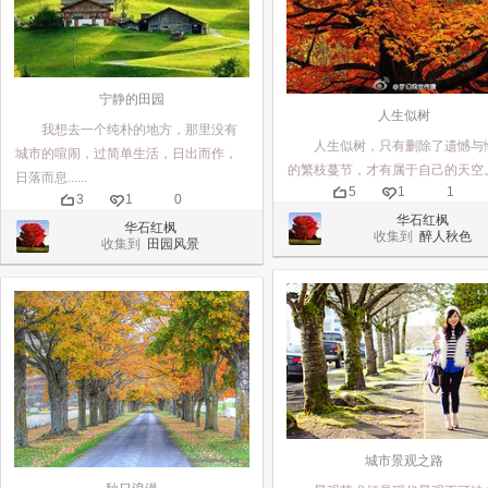
宁静的田园
人生似树
我想去一个纯朴的地方，那里没有
人生似树，只有删除了遗憾与
城市的喧闹，过简单生活，日出而作，
的繁枝蔓节，才有属于自己的天空
日落而息......
5
1
1
3
1
0
华石红枫
华石红枫
收集到
醉人秋色
收集到
田园风景
城市景观之路