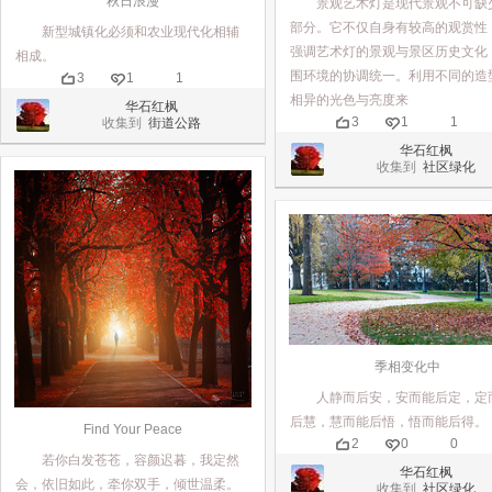
秋日浪漫
景观艺术灯是现代景观不可缺
部分。它不仅自身有较高的观赏性
新型城镇化必须和农业现代化相辅
强调艺术灯的景观与景区历史文化
相成。
围环境的协调统一。利用不同的造
3
1
1
相异的光色与亮度来
华石红枫
3
1
1
收集到
街道公路
华石红枫
收集到
社区绿化
季相变化中
人静而后安，安而能后定，定
后慧，慧而能后悟，悟而能后得。
Find Your Peace
2
0
0
若你白发苍苍，容颜迟暮，我定然
华石红枫
会，依旧如此，牵你双手，倾世温柔。
收集到
社区绿化