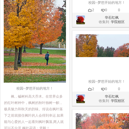
校园--梦想开始的地方！
2
0
0
华石红枫
收集到
学院校区
校园--梦想开始的地方！
校园--梦想开始的地方！
2
0
0
华石红枫
枫，槭树科高大乔木。在世界众多
收集到
学院校区
的红叶树种中，枫树的秋叶独树一帜，
极具魅力和秋天的韵味。传说在枫叶落
下之前就接住枫叶的人会得到幸运.如果
能与心爱的人一起看到枫叶飘落,两人就
可以不分开.枫叶花语：坚毅！