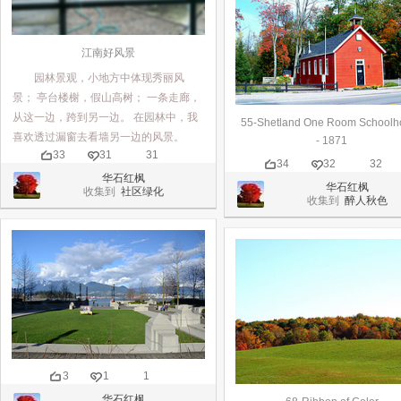
江南好风景
园林景观，小地方中体现秀丽风
景； 亭台楼榭，假山高树； 一条走廊，
从这一边，跨到另一边。 在园林中，我
55-Shetland One Room Schoolh
喜欢透过漏窗去看墙另一边的风景。
- 1871
33
31
31
34
32
32
华石红枫
华石红枫
收集到
社区绿化
收集到
醉人秋色
3
1
1
华石红枫