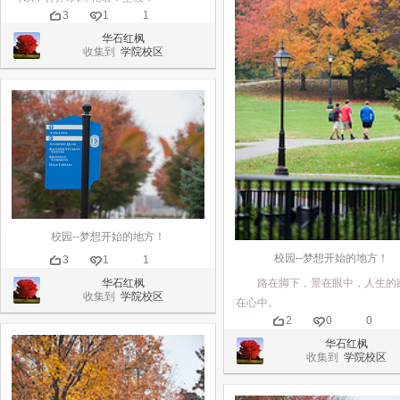
3
1
1
华石红枫
收集到
学院校区
校园--梦想开始的地方！
校园--梦想开始的地方！
3
1
1
路在脚下，景在眼中，人生的
华石红枫
收集到
学院校区
在心中。
2
0
0
华石红枫
收集到
学院校区