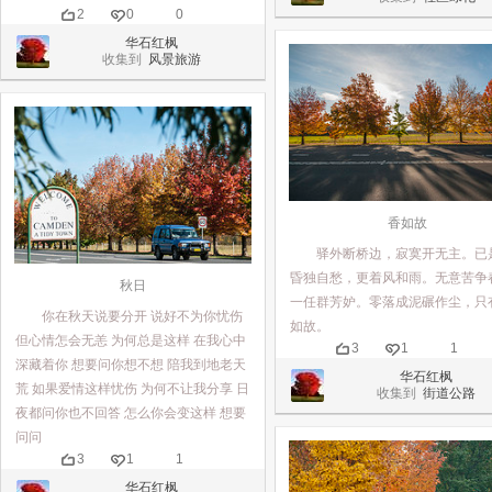
2
0
0
华石红枫
收集到
风景旅游
香如故
驿外断桥边，寂寞开无主。已
昏独自愁，更着风和雨。无意苦争
秋日
一任群芳妒。零落成泥碾作尘，只
你在秋天说要分开 说好不为你忧伤
如故。
但心情怎会无恙 为何总是这样 在我心中
3
1
1
深藏着你 想要问你想不想 陪我到地老天
华石红枫
荒 如果爱情这样忧伤 为何不让我分享 日
收集到
街道公路
夜都问你也不回答 怎么你会变这样 想要
问问
3
1
1
华石红枫