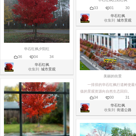
33
31
30
华石红枫
收集到
城市景观
华石红枫夕阳红
36
34
34
华石红枫
收集到
城市景观
美丽的街景
一排排的华石红枫行道树使最
值的景观资源向自然生态回归。
34
30
31
华石红枫
收集到
街道公路