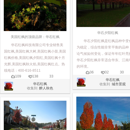
华石夕阳红枫
美国红枫的顶级品牌：华石红枫
华石夕阳红枫是红枫品种中变
华石红枫科技有限公司专业销售美
为稳定，综合性能非常平衡的品种
国红枫,美国红枫大树,美国红枫小苗,美国
论气候如何变化，保证年年红叶亮
红枫价格,美国红枫夕阳红,美国红枫十月
华石夕阳红枫非常适合华东、江南
光辉,美国红枫秋火焰,美国红枫红点。热
的环境。
线电话：400-616-8511
36
32
30
109
138
33
华石红枫
华石红枫
收集到
城市景观
收集到
醉人秋色