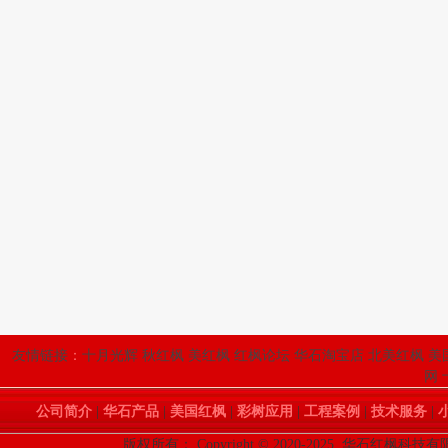
友情链接
：
十月光辉
秋红枫
美红枫
红枫论坛
华石淘宝店
北美红枫
美
网
公司简介
|
华石产品
|
美国红枫
|
彩树应用
|
工程案例
|
技术服务
|
版权所有： Copyright © 2020-2025 华石红枫科技