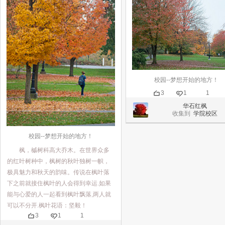
校园--梦想开始的地方！
3
1
1
华石红枫
收集到
学院校区
校园--梦想开始的地方！
枫，槭树科高大乔木。在世界众多
的红叶树种中，枫树的秋叶独树一帜，
极具魅力和秋天的韵味。传说在枫叶落
下之前就接住枫叶的人会得到幸运.如果
能与心爱的人一起看到枫叶飘落,两人就
可以不分开.枫叶花语：坚毅！
3
1
1