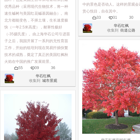
中的景色是否动人。这样的景观会
优秀品种（采用现代生物技术，将一种
赏心悦目，自在其中。
速生槭树与美国红花槭基因融合）。南
33
31
30
北方都能变色，不择土壤，生长速度极
华石红枫
快（一年2.5米高度），耐寒性极好
收集到
街道公路
（-35摄氏度）。由上海华石公司引进苗
子之后，我国开展了一系列的无性育苗
工作，开始的组培到现在简易扦插快繁
技术的成熟，奠定了真正的美国红枫秋
火焰在中国的推广发展前景。
55
39
36
华石红枫
收集到
城市景观
华石红枫烈焰红枫