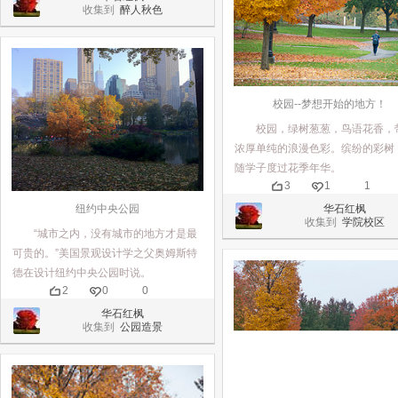
收集到
醉人秋色
校园--梦想开始的地方！
校园，绿树葱葱，鸟语花香，
浓厚单纯的浪漫色彩。缤纷的彩树
随学子度过花季年华。
3
1
1
华石红枫
纽约中央公园
收集到
学院校区
“城市之内，没有城市的地方才是最
可贵的。”美国景观设计学之父奥姆斯特
德在设计纽约中央公园时说。
2
0
0
华石红枫
收集到
公园造景