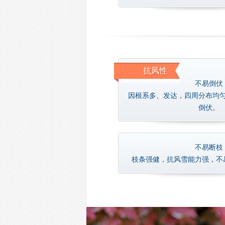
抗风性
不易倒伏
因根系多、发达，四周分布均
倒伏。
不易断枝
枝条强健，抗风雪能力强，不