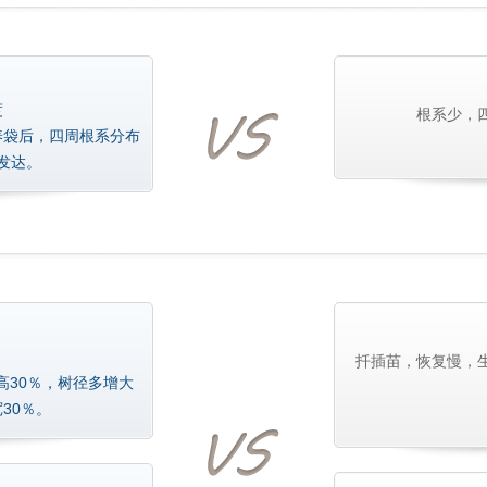
度
根系少，
养袋后，四周根系分布
发达。
扦插苗，恢复慢，
高30％，树径多增大
30％。