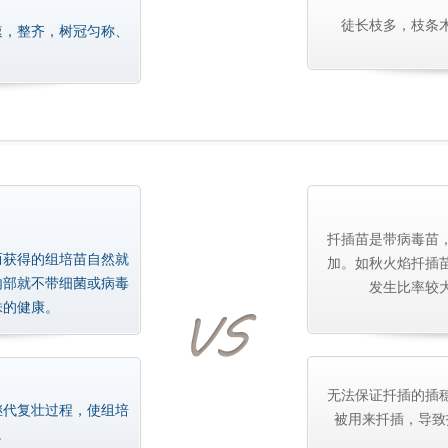
徒长枝多，枝条
速，整齐，树冠匀称、
扦插苗是带病毒苗
而获得的组培苗自然就
加。如秋火焰扦插
内部就不带细菌或病毒
发生比率较
株的健康。
无法保证扦插的插
继代复壮过程，使组培
被用来扦插，导致
。