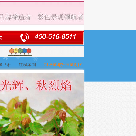
式
焰卫矛
|
红枫案例
|
组培苗与扦插苗对比