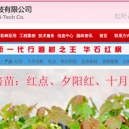
彩树应用
工程案例
技术服务
信息中心
园林资讯
留言
联系方
| 产品:
红日
十月光辉
红点
秋日烈焰
五色彩桂
美国紫薇
火
· 秋叶红艳明亮。
· 生长更快更健壮。
· 抗病抗风雪。