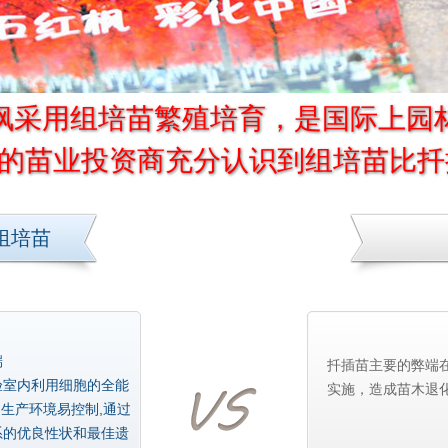
采用组培苗繁殖培育，是国际上园
的苗业投资商充分认识到组培苗比扦
组培苗
端
扦插苗主要的弊端
验室内利用细胞的全能
实施，造成苗木退
生产环境易控制,通过
系的优良性状和最佳遗