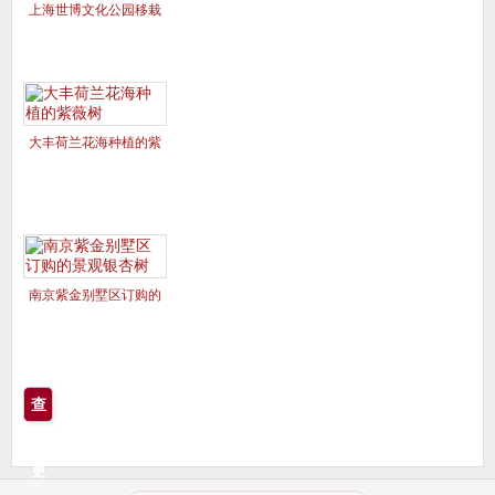
上海世博文化公园移栽
的美国红枫夕阳红、十
月光辉
大丰荷兰花海种植的紫
薇树
南京紫金别墅区订购的
景观银杏树
查
看
更